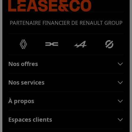
PARTENAIRE FINANCIER DE RENAULT GROUP
(ouvre un nouvel onglet)
(ouvre un nouvel onglet)
(ouvre un nouvel ong
(ouvre un
Nos offres
Nos services
À propos
Espaces clients