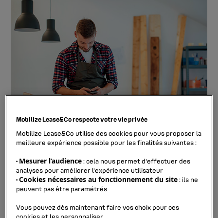
Mobilize Lease&Co respecte votre vie privée
Mobilize Lease&Co utilise des cookies pour vous proposer la
meilleure expérience possible pour les finalités suivantes :
ACCÉDEZ À NOS SERVICES
Mesurer l’audience
•
: cela nous permet d'effectuer des
analyses pour améliorer l’expérience utilisateur
Cookies nécessaires au fonctionnement du site
•
: ils ne
peuvent pas être paramétrés
accéder à
Avec Fleet Management, vous pouvez
l’ensemble de nos prestations
quel que soit le
Vous pouvez dès maintenant faire vos choix pour ces
mode d’acquisition de votre parc automobile.
cookies et les personnaliser.