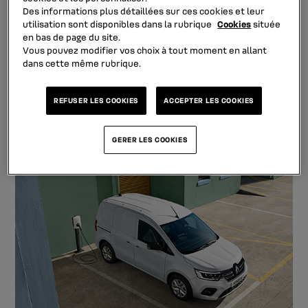
Ainsi, vous pouvez bénéficier de tous nos services.
Des informations plus détaillées sur ces cookies et leur
utilisation sont disponibles dans la rubrique
Cookies
située
en bas de page du site.
services au véhicule
Vous pouvez modifier vos choix à tout moment en allant
mobilité
dans cette même rubrique.
services au conducteur
REFUSER LES COOKIES
ACCEPTER LES COOKIES
GERER LES COOKIES